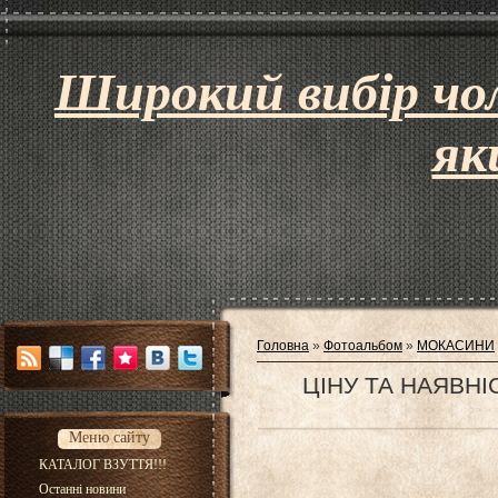
Широкий вибір чол
як
Головна
»
Фотоальбом
»
МОКАСИНИ
ЦІНУ ТА НАЯВН
Меню сайту
КАТАЛОГ ВЗУТТЯ!!!
Останні новини