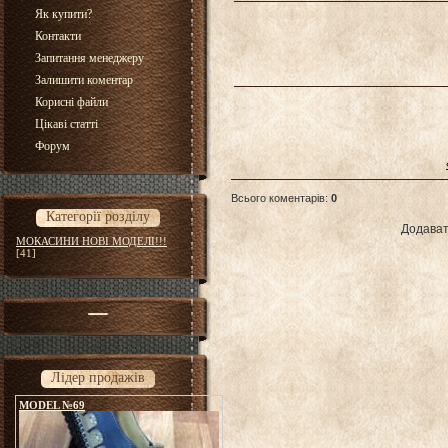
Як купити?
Контакти
Запитання менеджеру
Залишити коментар
Корисні файли
Цікаві статті
Форум
Всього коментарів
:
0
Категорії розділу
Додават
МОКАСИНИ НОВІ МОДЕЛІ!!!
[41]
Лідер продажів
MODEL №69