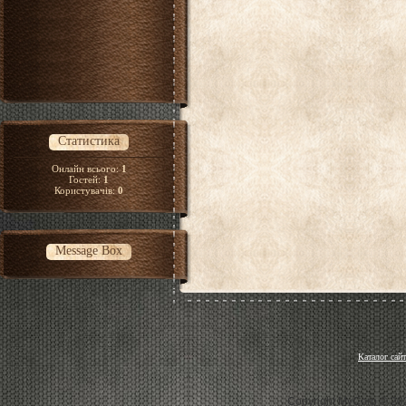
Статистика
Онлайн всього:
1
Гостей:
1
Користувачів:
0
Message Box
Каталог сайт
Copyright MyCorp © 20