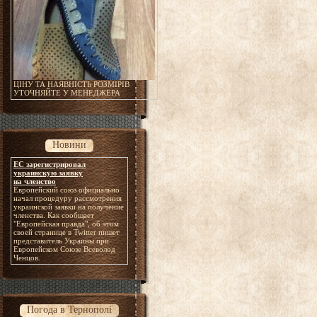
ЦІНУ ТА НАЯВНІСТЬ РОЗМІРІВ
УТОЧНЯЙТЕ У МЕНЕДЖЕРА
Новини
ЕС зарегистрировал
украинскую заявку
на членство
Европейский союз официально
начал процедуру рассмотрения
украинской заявки на получение
членства. Как сообщает
"Европейская правда", об этом
своей странице в Twitter пишет
представитель Украины при
Европейском Союзе Всеволод
Ченцов.
Погода в Тернополі