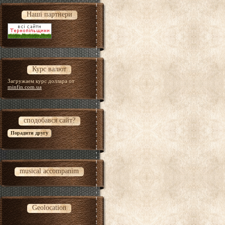
Наші партнери
Курс валют
Загружаем курс доллара от
minfin.com.ua
сподобався сайт?
musical accompanim
Geolocation