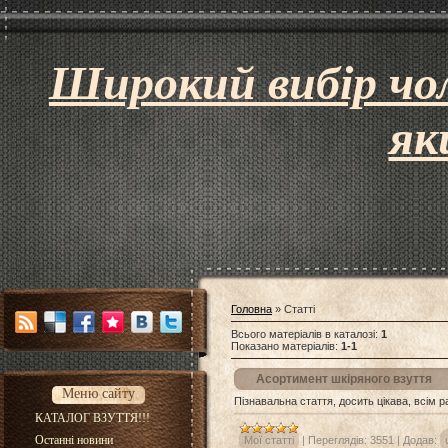
Широкий вибір чол
як
Головна
»
Статті
Всього матеріалів в каталозі
:
1
Показано матеріалів
:
1-1
Асортимент шкіряного взуття
Меню сайту
Пізнавальна стаття, досить цікава, всім 
КАТАЛОГ ВЗУТТЯ!!!
Останні новини
Мої статті
|
Переглядів:
3551
|
Додав: