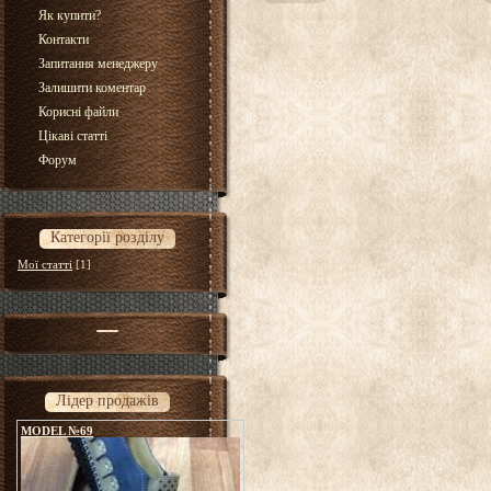
Як купити?
Контакти
Запитання менеджеру
Залишити коментар
Корисні файли
Цікаві статті
Форум
Категорії розділу
Мої статті
[1]
Лідер продажів
MODEL №69