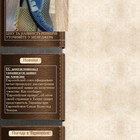
ЦІНУ ТА НАЯВНІСТЬ РОЗМІРІВ
УТОЧНЯЙТЕ У МЕНЕДЖЕРА
Новини
ЕС зарегистрировал
украинскую заявку
на членство
Европейский союз официально
начал процедуру рассмотрения
украинской заявки на получение
членства. Как сообщает
"Европейская правда", об этом
своей странице в Twitter пишет
представитель Украины при
Европейском Союзе Всеволод
Ченцов.
Погода в Тернополі