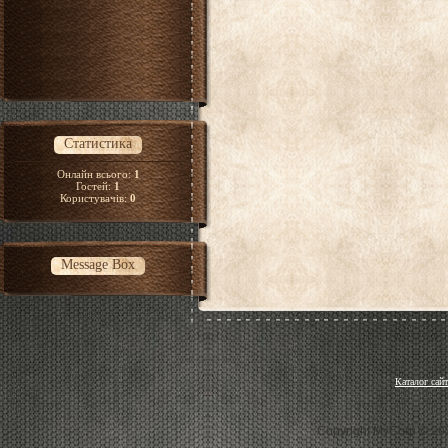
Статистика
Онлайн всього:
1
Гостей:
1
Користувачів:
0
Message Box
Каталог сайт
Copyright MyCorp © 20