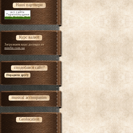
Наші партнери
Курс валют
Загружаем курс доллара от
minfin.com.ua
сподобався сайт?
musical accompanim
Geolocation