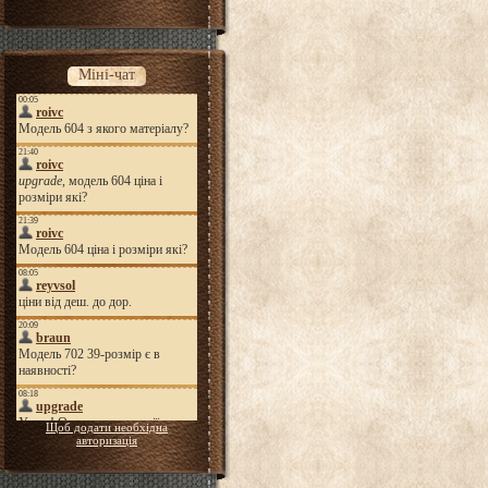
Міні-чат
Щоб додати необхідна
авторизація