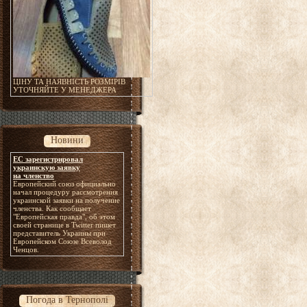
ЦІНУ ТА НАЯВНІСТЬ РОЗМІРІВ
УТОЧНЯЙТЕ У МЕНЕДЖЕРА
Новини
ЕС зарегистрировал
украинскую заявку
на членство
Европейский союз официально
начал процедуру рассмотрения
украинской заявки на получение
членства. Как сообщает
"Европейская правда", об этом
своей странице в Twitter пишет
представитель Украины при
Европейском Союзе Всеволод
Ченцов.
Погода в Тернополі