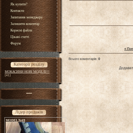
Як купити?
Контакти
Запитання менеджеру
Залишити коментар
Корисні файли
Цікаві статті
Форум
« По
Всього коментарів
:
0
Категорії розділу
Додават
МОКАСИНИ НОВІ МОДЕЛІ!!!
[41]
Лідер продажів
MODEL №69