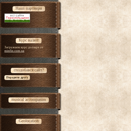
Наші партнери
Курс валют
Загружаем курс доллара от
minfin.com.ua
сподобався сайт?
musical accompanim
Geolocation