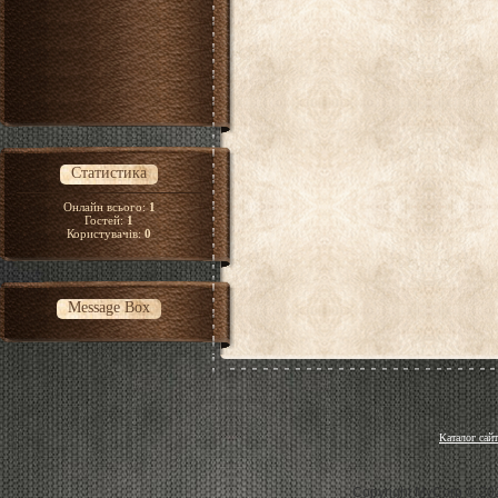
Статистика
Онлайн всього:
1
Гостей:
1
Користувачів:
0
Message Box
Каталог сайт
Copyright MyCorp © 20