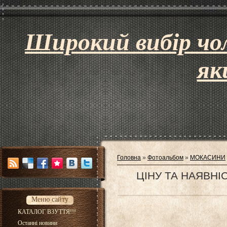
Широкий вибір чол
як
Головна
»
Фотоальбом
»
МОКАСИНИ
ЦІНУ ТА НАЯВНІ
Меню сайту
КАТАЛОГ ВЗУТТЯ!!!
Останні новини